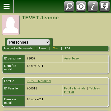
TEVET Jeanne
Information Personnelle
|
Notes
|
Tout
|
PDF
ID personne
73657
Amar base
Dernière
18 nov 2011
modif.
Famille
ISRAEL Mordehai
ID Famille
704018
Feuille familiale
|
Tableau
familial
Dernière
18 nov 2011
modif.