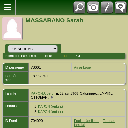
MASSARANO Sarah
Information Personnelle
|
Notes
|
Tout
|
PDF
ID personne
73661
Amar base
Dernière
18 nov 2011
modif.
Famille
KAPON Albert
,
n.
12 avr 1908, Salonique,,,,EMPIRE
OTTOMAN,
Enfants
1.
KAPON (enfant)
2.
KAPON (enfant)
ID Famille
704020
Feuille familiale
|
Tableau
familial