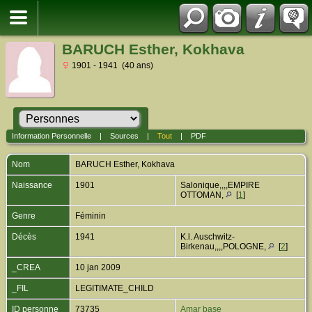
BARUCH Esther, Kokhava
1901 - 1941 (40 ans)
Information Personnelle
|
Sources
|
Tout
|
PDF
Nom
BARUCH
Esther, Kokhava
Naissance
1901
Salonique,,,,EMPIRE
OTTOMAN,
[
1
]
Genre
Féminin
Décès
1941
K.l. Auschwitz-
Birkenau,,,,POLOGNE,
[
2
]
_CREA
10 jan 2009
_FIL
LEGITIMATE_CHILD
ID personne
73735
Amar base