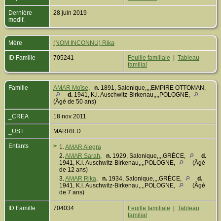
Dernière
28 juin 2019
modif.
Mère
(NOM INCONNU) Rika
ID Famille
705241
Feuille familiale
|
Tableau
familial
Famille
AMAR Moïse
,
n.
1891, Salonique,,,,EMPIRE OTTOMAN,
d.
1941, K.l. Auschwitz-Birkenau,,,,POLOGNE,
(Âgé de 50 ans)
_CREA
18 nov 2011
_UST
MARRIED
Enfants
>
1.
AMAR Alegra
2.
AMAR Sarah
,
n.
1929, Salonique,,,,GRÈCE,
d.
1941, K.l. Auschwitz-Birkenau,,,,POLOGNE,
(Âgé
de 12 ans)
3.
AMAR Rika
,
n.
1934, Salonique,,,,GRÈCE,
d.
1941, K.l. Auschwitz-Birkenau,,,,POLOGNE,
(Âgé
de 7 ans)
ID Famille
704034
Feuille familiale
|
Tableau
familial