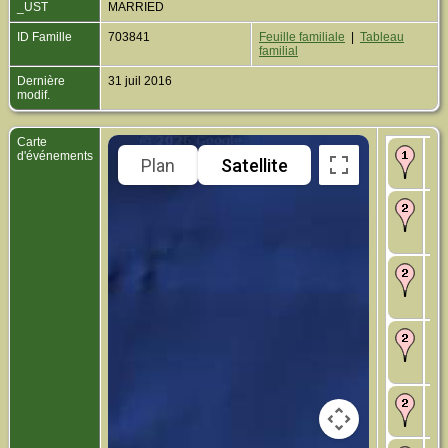
_UST
MARRIED
ID Famille
703841
Feuille familiale
|
Tableau
familial
Dernière
31 juil 2016
modif.
Carte
Na
d'événements
Plan
Satellite
New
Yo
Nat
193
Par
Fr
Nat
194
Par
Fr
Ho
195
Par
Fr
Dé
Par
Fr