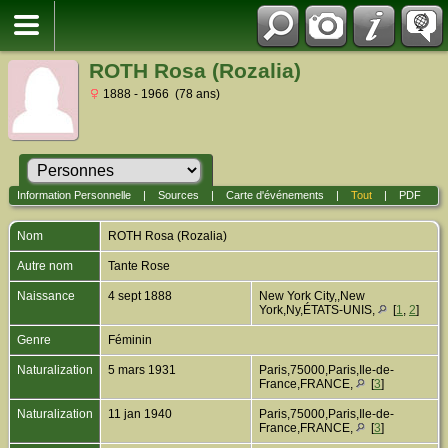
ROTH Rosa (Rozalia)
1888 - 1966 (78 ans)
Information Personnelle
|
Sources
|
Carte d'événements
|
Tout
|
PDF
Nom
ROTH
Rosa (Rozalia)
Autre nom
Tante Rose
Naissance
4 sept 1888
New York City,,New
York,Ny,ÉTATS-UNIS,
[
1
,
2
]
Genre
Féminin
Naturalization
5 mars 1931
Paris,75000,Paris,Ile-de-
France,FRANCE,
[
3
]
Naturalization
11 jan 1940
Paris,75000,Paris,Ile-de-
France,FRANCE,
[
3
]