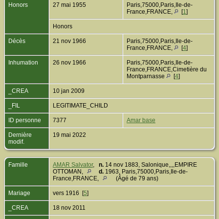
Honors
27 mai 1955
Paris,75000,Paris,Ile-de-
France,FRANCE,
[
1
]
Honors
Décès
21 nov 1966
Paris,75000,Paris,Ile-de-
France,FRANCE,
[
4
]
Inhumation
26 nov 1966
Paris,75000,Paris,Ile-de-
France,FRANCE,Cimetière du
Montparnasse
[
4
]
_CREA
10 jan 2009
_FIL
LEGITIMATE_CHILD
ID personne
7377
Amar base
Dernière
19 mai 2022
modif.
Famille
AMAR Salvator
,
n.
14 nov 1883, Salonique,,,,EMPIRE
OTTOMAN,
d.
1963, Paris,75000,Paris,Ile-de-
France,FRANCE,
(Âgé de 79 ans)
Mariage
vers 1916 [
5
]
_CREA
18 nov 2011