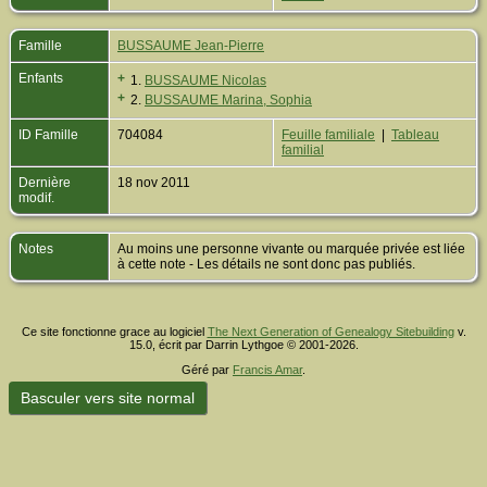
Famille
BUSSAUME Jean-Pierre
Enfants
+
1.
BUSSAUME Nicolas
+
2.
BUSSAUME Marina, Sophia
ID Famille
704084
Feuille familiale
|
Tableau
familial
Dernière
18 nov 2011
modif.
Notes
Au moins une personne vivante ou marquée privée est liée
à cette note - Les détails ne sont donc pas publiés.
Ce site fonctionne grace au logiciel
The Next Generation of Genealogy Sitebuilding
v.
15.0, écrit par Darrin Lythgoe © 2001-2026.
Géré par
Francis Amar
.
Basculer vers site normal