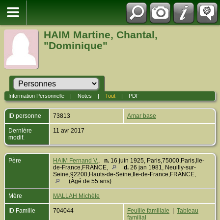
HAIM Martine, Chantal,
"Dominique"
Information Personnelle
|
Notes
|
Tout
|
PDF
ID personne
73813
Amar base
Dernière
11 avr 2017
modif.
Père
HAIM Fernand V.
,
n.
16 juin 1925, Paris,75000,Paris,Ile-
de-France,FRANCE,
d.
26 jan 1981, Neuilly-sur-
Seine,92200,Hauts-de-Seine,Ile-de-France,FRANCE,
(Âgé de 55 ans)
Mère
MALLAH Michèle
ID Famille
704044
Feuille familiale
|
Tableau
familial