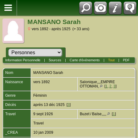
MANSANO Sarah
vers 1892 - après 1925 (> 33 ans)
Information Personnelle
|
Sources
|
Carte d'événements
|
Tout
|
PDF
Nom
MANSANO
Sarah
Naissance
vers 1892
Salonique,,,,EMPIRE
OTTOMAN,
[
1
,
2
,
3
]
Genre
Féminin
Décès
après 13 déc 1925 [
3
]
Travel
9 sept 1926
Buzet / Baïse,,,,,
[
1
]
Travel
_CREA
10 jan 2009