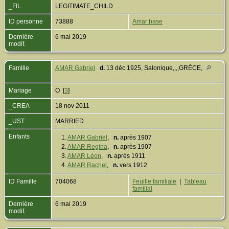
_FIL
LEGITIMATE_CHILD
ID personne
73888
Amar base
Dernière
6 mai 2019
modif.
Famille
AMAR Gabriel
d.
13 déc 1925, Salonique,,,,GRÈCE,
Mariage
O [
3
]
_CREA
18 nov 2011
_UST
MARRIED
Enfants
1.
AMAR Gabriel
,
n.
après 1907
2.
AMAR Regina
,
n.
après 1907
3.
AMAR Léon
,
n.
après 1911
4.
AMAR Rachel
,
n.
vers 1912
ID Famille
704068
Feuille familiale
|
Tableau
familial
Dernière
6 mai 2019
modif.