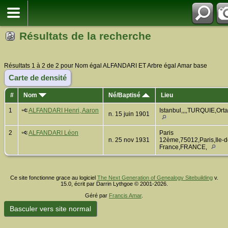
Résultats de la recherche
Résultats 1 à 2 de 2 pour Nom égal ALFANDARI ET Arbre égal Amar base
Carte de densité
#
Nom
Né/Baptisé
Lieu
1
ALFANDARI Henri, Aaron
Istanbul,,,,TURQUIE,Ort
n. 15 juin 1901
2
ALFANDARI Léon
Paris
n. 25 nov 1931
12ème,75012,Paris,Ile-d
France,FRANCE,
Ce site fonctionne grace au logiciel
The Next Generation of Genealogy Sitebuilding
v.
15.0, écrit par Darrin Lythgoe © 2001-2026.
Géré par
Francis Amar
.
Basculer vers site normal