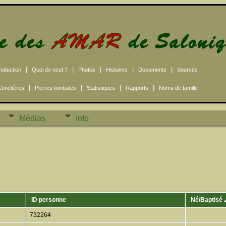
|
|
|
|
|
roduction
Quoi de neuf ?
Photos
Histoires
Documents
Sources
|
|
|
|
Cimetières
Pierres tombales
Statistiques
Rapports
Noms de famille
Médias
Info
ID personne
Né/Baptisé
732264