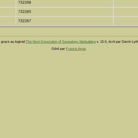
732268
732265
732267
 grace au logiciel
The Next Generation of Genealogy Sitebuilding
v. 15.0, écrit par Darrin Ly
Géré par
Francis Amar
.