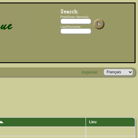
First/Given Name(s):
Last/Surname:
Imprimer
Lieu