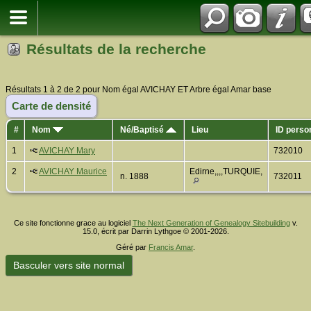
Résultats de la recherche
Résultats 1 à 2 de 2 pour Nom égal AVICHAY ET Arbre égal Amar base
Carte de densité
#
Nom
Né/Baptisé
Lieu
ID perso
1
AVICHAY Mary
732010
2
AVICHAY Maurice
Edirne,,,,TURQUIE,
n. 1888
732011
Ce site fonctionne grace au logiciel
The Next Generation of Genealogy Sitebuilding
v.
15.0, écrit par Darrin Lythgoe © 2001-2026.
Géré par
Francis Amar
.
Basculer vers site normal