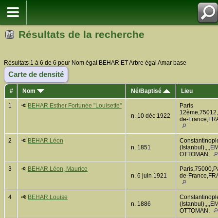
Résultats de la recherche
Résultats 1 à 6 de 6 pour Nom égal BEHAR ET Arbre égal Amar base
Carte de densité
#
Nom
Né/Baptisé
Lieu
1
BEHAR Esther Fortunée "Louisette"
Paris
12ème,75012,P
n. 10 déc 1922
de-France,F
2
BEHAR Léon
Constantinopl
n. 1851
(Istanbul),,,,
OTTOMAN,
3
BEHAR Léon, Maurice
Paris,75000,Pa
n. 6 juin 1921
de-France,F
4
BEHAR Louise
Constantinopl
n. 1886
(Istanbul),,,,
OTTOMAN,