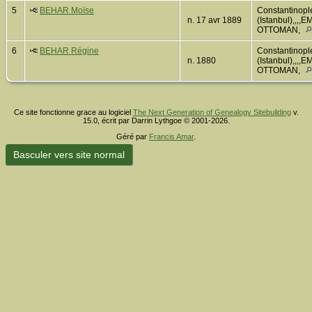
5
BEHAR Moïse
Constantinopl
n. 17 avr 1889
(Istanbul),,,,
OTTOMAN,
6
BEHAR Régine
Constantinopl
n. 1880
(Istanbul),,,,
OTTOMAN,
Ce site fonctionne grace au logiciel
The Next Generation of Genealogy Sitebuilding
v.
15.0, écrit par Darrin Lythgoe © 2001-2026.
Géré par
Francis Amar
.
Basculer vers site normal