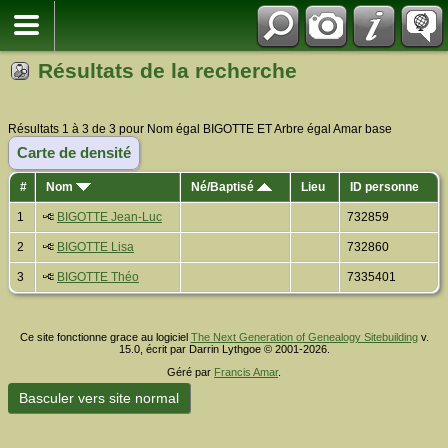
Résultats de la recherche
Résultats 1 à 3 de 3 pour Nom égal BIGOTTE ET Arbre égal Amar base
Carte de densité
#
Nom
Né/Baptisé
Lieu
ID personne
1
BIGOTTE Jean-Luc
732859
2
BIGOTTE Lisa
732860
3
BIGOTTE Théo
7335401
Ce site fonctionne grace au logiciel
The Next Generation of Genealogy Sitebuilding
v.
15.0, écrit par Darrin Lythgoe © 2001-2026.
Géré par
Francis Amar
.
Basculer vers site normal