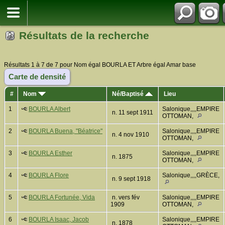
Résultats de la recherche
Résultats 1 à 7 de 7 pour Nom égal BOURLA ET Arbre égal Amar base
Carte de densité
#
Nom
Né/Baptisé
Lieu
1
BOURLA Albert
Salonique,,,,EMPIRE
n. 11 sept 1911
OTTOMAN,
2
BOURLA Buena, "Béatrice"
Salonique,,,,EMPIRE
n. 4 nov 1910
OTTOMAN,
3
BOURLA Esther
Salonique,,,,EMPIRE
n. 1875
OTTOMAN,
4
BOURLA Flore
Salonique,,,,GRÈCE,
n. 9 sept 1918
5
BOURLA Fortunée, Vida
n. vers fév
Salonique,,,,EMPIRE
1909
OTTOMAN,
6
BOURLA Isaac, Jacob
Salonique,,,,EMPIRE
n. 1878