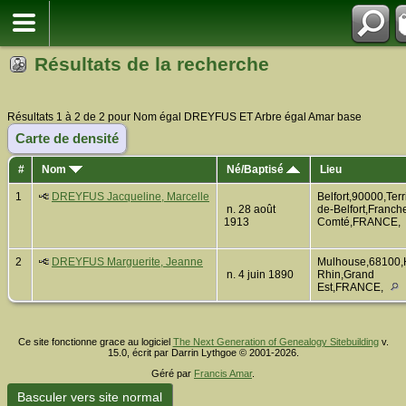
Résultats de la recherche
Résultats 1 à 2 de 2 pour Nom égal DREYFUS ET Arbre égal Amar base
Carte de densité
#
Nom
Né/Baptisé
Lieu
1
DREYFUS Jacqueline, Marcelle
Belfort,90000,Terri
n. 28 août
de-Belfort,Franch
1913
Comté,FRANCE,
2
DREYFUS Marguerite, Jeanne
Mulhouse,68100,
n. 4 juin 1890
Rhin,Grand
Est,FRANCE,
Ce site fonctionne grace au logiciel
The Next Generation of Genealogy Sitebuilding
v.
15.0, écrit par Darrin Lythgoe © 2001-2026.
Géré par
Francis Amar
.
Basculer vers site normal