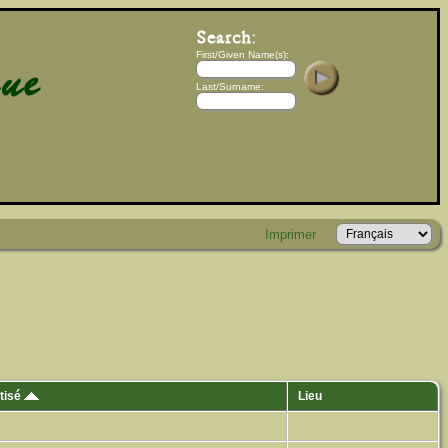
First/Given Name(s):
Last/Surname:
Imprimer
tisé
Lieu