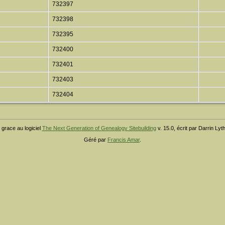
732397
732398
732395
732400
732401
732403
732404
 grace au logiciel
The Next Generation of Genealogy Sitebuilding
v. 15.0, écrit par Darrin Ly
Géré par
Francis Amar
.