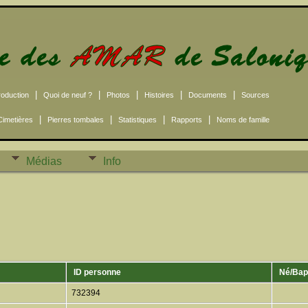
|
|
|
|
|
roduction
Quoi de neuf ?
Photos
Histoires
Documents
Sources
|
|
|
|
Cimetières
Pierres tombales
Statistiques
Rapports
Noms de famille
Médias
Info
ID personne
Né/Bap
732394