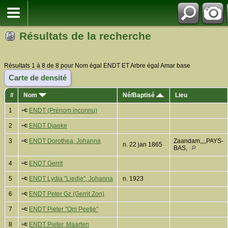
Résultats de la recherche
Résultats 1 à 8 de 8 pour Nom égal ENDT ET Arbre égal Amar base
Carte de densité
#
Nom
Né/Baptisé
Lieu
1
ENDT (Prénom inconnu)
2
ENDT Djaeke
3
ENDT Dorothea, Johanna
Zaandam,,,,PAYS-
n. 22 jan 1865
BAS,
4
ENDT Gerrit
5
ENDT Lydia "Liedje", Johanna
n. 1923
6
ENDT Peter Gz (Gerrit Zon)
7
ENDT Pieter "Om Peetje"
8
ENDT Pieter, Maarten