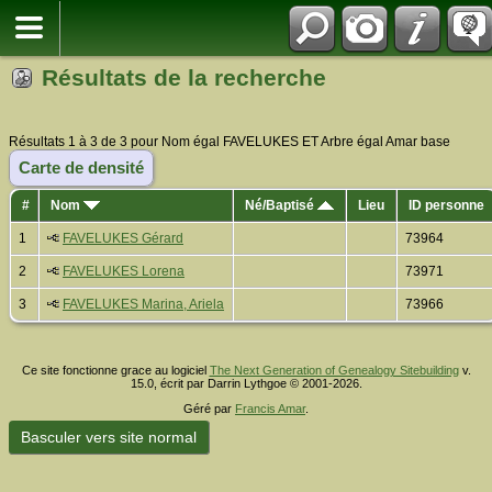
Résultats de la recherche
Résultats 1 à 3 de 3 pour Nom égal FAVELUKES ET Arbre égal Amar base
Carte de densité
#
Nom
Né/Baptisé
Lieu
ID personne
1
FAVELUKES Gérard
73964
2
FAVELUKES Lorena
73971
3
FAVELUKES Marina, Ariela
73966
Ce site fonctionne grace au logiciel
The Next Generation of Genealogy Sitebuilding
v.
15.0, écrit par Darrin Lythgoe © 2001-2026.
Géré par
Francis Amar
.
Basculer vers site normal