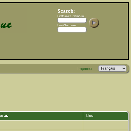
First/Given Name(s):
Last/Surname:
Imprimer
isé
Lieu