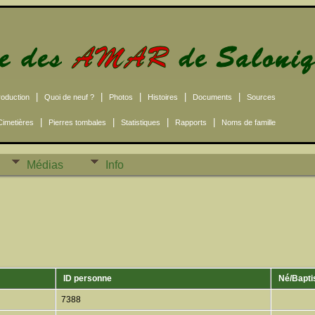
|
|
|
|
|
roduction
Quoi de neuf ?
Photos
Histoires
Documents
Sources
|
|
|
|
Cimetières
Pierres tombales
Statistiques
Rapports
Noms de famille
Médias
Info
ID personne
Né/Bapt
7388