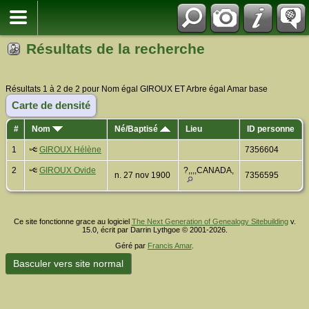
Résultats de la recherche
Résultats 1 à 2 de 2 pour Nom égal GIROUX ET Arbre égal Amar base
Carte de densité
#
Nom
Né/Baptisé
Lieu
ID personne
1
GIROUX Hélène
7356604
2
GIROUX Ovide
?,,,,CANADA,
n. 27 nov 1900
7356595
Ce site fonctionne grace au logiciel
The Next Generation of Genealogy Sitebuilding
v.
15.0, écrit par Darrin Lythgoe © 2001-2026.
Géré par
Francis Amar
.
Basculer vers site normal