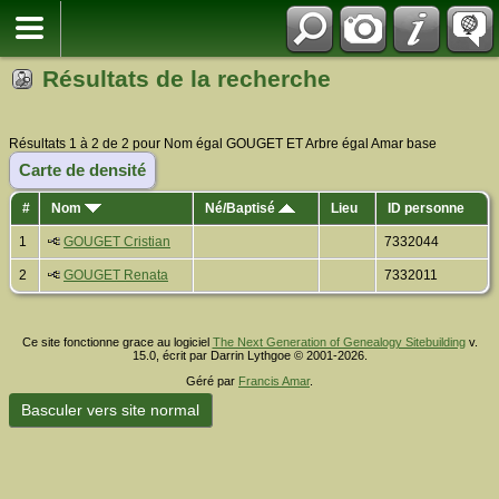
Résultats de la recherche
Résultats 1 à 2 de 2 pour Nom égal GOUGET ET Arbre égal Amar base
Carte de densité
#
Nom
Né/Baptisé
Lieu
ID personne
1
GOUGET Cristian
7332044
2
GOUGET Renata
7332011
Ce site fonctionne grace au logiciel
The Next Generation of Genealogy Sitebuilding
v.
15.0, écrit par Darrin Lythgoe © 2001-2026.
Géré par
Francis Amar
.
Basculer vers site normal