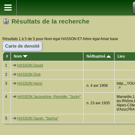
Résultats de la recherche
Résultats 1 à 5 de 5 pour Nom égal HASSON ET Arbre égal Amar base
Carte de densité
#
Nom
Né/Baptisé
Lieu
1
HASSON David
2
HASSON Dick
3
HASSON Henri
Istip,,,,Y
n. 4 avr 1906
4
HASSON Jacqueline, Pierrette, "Jacky"
Marseille,
du-Rhône,
n. 23 avr 1935
Alpes-Côte
d'Azur,FR
5
HASSON Sarah, "Sarina"