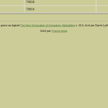
73616
73614
 grace au logiciel
The Next Generation of Genealogy Sitebuilding
v. 15.0, écrit par Darrin Ly
Géré par
Francis Amar
.