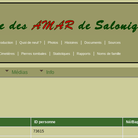
|
|
|
|
|
roduction
Quoi de neuf ?
Photos
Histoires
Documents
Sources
|
|
|
|
Cimetières
Pierres tombales
Statistiques
Rapports
Noms de famille
Médias
Info
ID personne
Né/Ba
73615