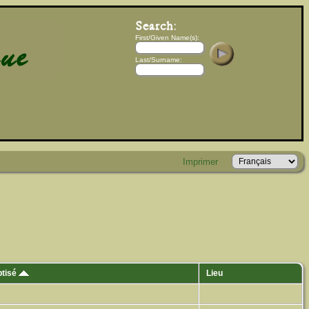
First/Given Name(s):
Last/Surname:
Imprimer
ptisé
Lieu