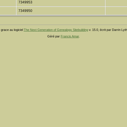
7349953
7349950
 grace au logiciel
The Next Generation of Genealogy Sitebuilding
v. 15.0, écrit par Darrin Ly
Géré par
Francis Amar
.