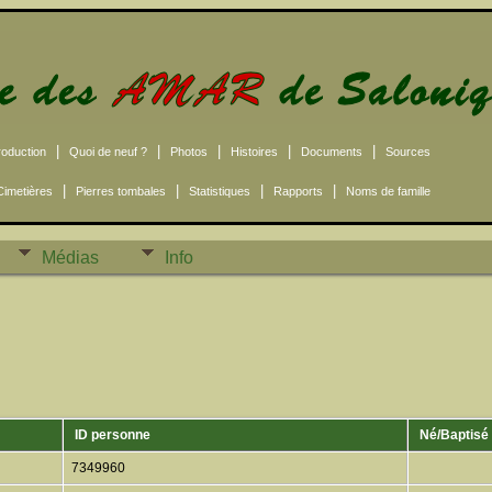
|
|
|
|
|
roduction
Quoi de neuf ?
Photos
Histoires
Documents
Sources
|
|
|
|
Cimetières
Pierres tombales
Statistiques
Rapports
Noms de famille
Médias
Info
ID personne
Né/Baptisé
7349960