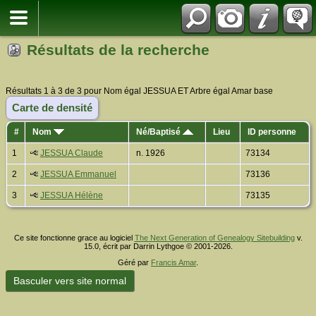
Résultats de la recherche
Résultats 1 à 3 de 3 pour Nom égal JESSUA ET Arbre égal Amar base
Carte de densité
#
Nom
Né/Baptisé
Lieu
ID personne
1
JESSUA Claude
n. 1926
73134
2
JESSUA Emmanuel
73136
3
JESSUA Hélène
73135
Ce site fonctionne grace au logiciel
The Next Generation of Genealogy Sitebuilding
v.
15.0, écrit par Darrin Lythgoe © 2001-2026.
Géré par
Francis Amar
.
Basculer vers site normal