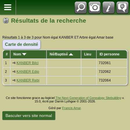
Résultats de la recherche
Résultats 1 à 3 de 3 pour Nom égal KANBER ET Arbre égal Amar base
Carte de densité
#
Nom
Né/Baptisé
Lieu
ID personne
1
KANBER Bilci
732061
2
KANBER Edip
732062
3
KANBER Rebi
732064
Ce site fonctionne grace au logiciel
The Next Generation of Genealogy Sitebuilding
v.
15.0, écrit par Darrin Lythgoe © 2001-2026.
Géré par
Francis Amar
.
Basculer vers site normal