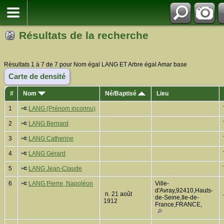
Résultats de la recherche
Résultats 1 à 7 de 7 pour Nom égal LANG ET Arbre égal Amar base
Carte de densité
#
Nom
Né/Baptisé
Lieu
1
LANG (Prénom inconnu)
2
LANG Bernard
3
LANG Catherine
4
LANG Gérard
5
LANG Jean-Claude
6
LANG Pierre, Napoléon
Ville-
d'Avray,92410,Hauts-
n. 21 août
de-Seine,Ile-de-
1912
France,FRANCE,