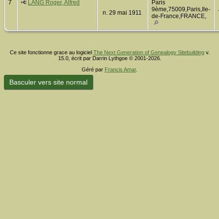
7
LANG Roger, Alfred
Paris
9ème,75009,Paris,Ile-
n. 29 mai 1911
de-France,FRANCE,
Ce site fonctionne grace au logiciel
The Next Generation of Genealogy Sitebuilding
v.
15.0, écrit par Darrin Lythgoe © 2001-2026.
Géré par
Francis Amar
.
Basculer vers site normal