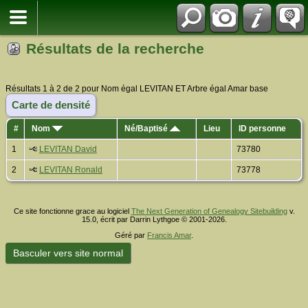
Résultats de la recherche
Résultats 1 à 2 de 2 pour Nom égal LEVITAN ET Arbre égal Amar base
Carte de densité
#
Nom
Né/Baptisé
Lieu
ID personne
1
LEVITAN David
73780
2
LEVITAN Ronald
73778
Ce site fonctionne grace au logiciel
The Next Generation of Genealogy Sitebuilding
v.
15.0, écrit par Darrin Lythgoe © 2001-2026.
Géré par
Francis Amar
.
Basculer vers site normal