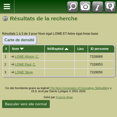
Résultats de la recherche
Résultats 1 à 3 de 3 pour Nom égal LOWE ET Arbre égal Amar base
Carte de densité
#
Nom
Né/Baptisé
Lieu
ID personne
1
LOWE Allison, C.
7328069
2
LOWE Paul, C.
7328053
3
LOWE Steve
7328050
Ce site fonctionne grace au logiciel
The Next Generation of Genealogy Sitebuilding
v.
15.0, écrit par Darrin Lythgoe © 2001-2026.
Géré par
Francis Amar
.
Basculer vers site normal