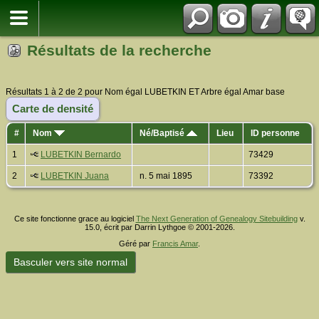
Résultats de la recherche
Résultats 1 à 2 de 2 pour Nom égal LUBETKIN ET Arbre égal Amar base
Carte de densité
#
Nom
Né/Baptisé
Lieu
ID personne
1
LUBETKIN Bernardo
73429
2
LUBETKIN Juana
n. 5 mai 1895
73392
Ce site fonctionne grace au logiciel
The Next Generation of Genealogy Sitebuilding
v.
15.0, écrit par Darrin Lythgoe © 2001-2026.
Géré par
Francis Amar
.
Basculer vers site normal