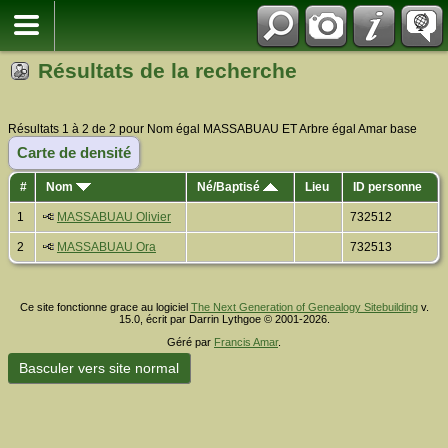
Résultats de la recherche
Résultats 1 à 2 de 2 pour Nom égal MASSABUAU ET Arbre égal Amar base
Carte de densité
#
Nom
Né/Baptisé
Lieu
ID personne
1
MASSABUAU Olivier
732512
2
MASSABUAU Ora
732513
Ce site fonctionne grace au logiciel
The Next Generation of Genealogy Sitebuilding
v.
15.0, écrit par Darrin Lythgoe © 2001-2026.
Géré par
Francis Amar
.
Basculer vers site normal