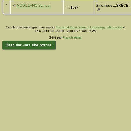
7
MODILLANO Samuel
Salonique,,,,GRÈCE,
n. 1687
Ce site fonctionne grace au logiciel
The Next Generation of Genealogy Sitebuilding
v.
15.0, écrit par Darrin Lythgoe © 2001-2026.
Géré par
Francis Amar
.
Basculer vers site normal