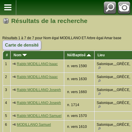
Résultats de la recherche
Résultats 1 à 7 de 7 pour Nom égal MODILLANO ET Arbre égal Amar base
Carte de densité
#
Nom
Né/Baptisé
Lieu
1
Rabbi MODILLANO Isaac
Salonique,,,,GRÈCE,
n. vers 1590
2
Rabbi MODILLANO Isaac
Salonique,,,,GRÈCE,
n. vers 1630
3
Rabbi MODILLANO Joseph
Salonique,,,,GRÈCE,
n. vers 1660
4
Rabbi MODILLANO Joseph
Salonique,,,,GRÈCE,
n. 1714
5
Rabbi MODILLANO Samuel
n. vers 1570
6
MODILLANO Samuel
Salonique,,,,GRÈCE,
n. vers 1610