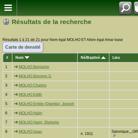
Résultats de la recherche
Résultats 1 à 21 de 21 pour Nom égal MOLHO ET Arbre égal Amar base
Carte de densité
#
Nom
Né/Baptisé
Lieu
1
MOLHO Benjamin
2
MOLHO Bonomo S.
3
MOLHO Charles
4
MOLHO Edith
5
MOLHO Emilie (Djamila), Joseph
6
MOLHO Haïm
7
MOLHO Haim, Shelomo
8
MOLHO Isaac
Salonique,,,,G
n. 1911