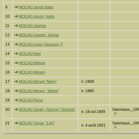
9
MOLHO Jacob Isaac
10
MOLHO Jacob, Haïm
11
MOLHO Jeanne
12
MOLHO Joseph, Daniel
13
MOLHO Léon (Jacques ?)
14
MOLHO Mair
15
MOLHO Miléna
16
MOLHO Miriam
17
MOLHO Miriam "Mery"
n. 1909
18
MOLHO Miriam, "Marie"
n. 1885
19
MOLHO Rena
20
MOLHO Sarah, (Sarica) "Simone"
Salonique,,,,G
n. 18 oct 1909
21
MOLHO Tamar, "Lilly"
Salonique,,,,G
n. 4 août 1901