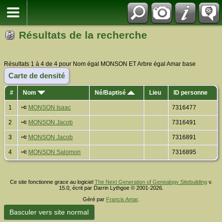
Résultats de la recherche
Résultats 1 à 4 de 4 pour Nom égal MONSON ET Arbre égal Amar base
Carte de densité
#
Nom
Né/Baptisé
Lieu
ID personne
1
MONSON Isaac
7316477
2
MONSON Jacob
7316491
3
MONSON Jacob
7316891
4
MONSON Salomon
7316895
Ce site fonctionne grace au logiciel
The Next Generation of Genealogy Sitebuilding
v.
15.0, écrit par Darrin Lythgoe © 2001-2026.
Géré par
Francis Amar
.
Basculer vers site normal