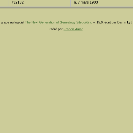
732132
n. 7 mars 1903
 grace au logiciel
The Next Generation of Genealogy Sitebuilding
v. 15.0, écrit par Darrin Ly
Géré par
Francis Amar
.