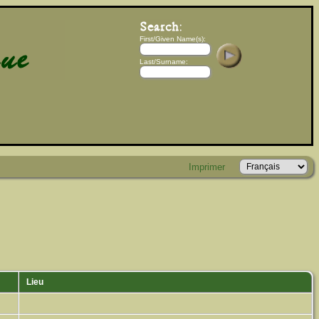
First/Given Name(s):
Last/Surname:
Imprimer
Lieu