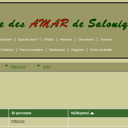
|
|
|
|
|
roduction
Quoi de neuf ?
Photos
Histoires
Documents
Sources
|
|
|
|
Cimetières
Pierres tombales
Statistiques
Rapports
Noms de famille
Médias
Info
ID personne
Né/Baptisé
7352141