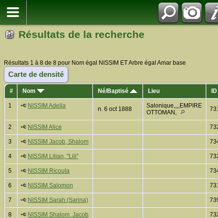
Résultats de la recherche
Résultats 1 à 8 de 8 pour Nom égal NISSIM ET Arbre égal Amar base
Carte de densité
#
Nom
Né/Baptisé
Lieu
ID
1
NISSIM Adella
Salonique,,,,EMPIRE
n. 6 oct 1888
73
OTTOMAN,
2
NISSIM Alice
73
3
NISSIM Jacob, Shalom
73
4
NISSIM Lilian, "Lili"
73
5
NISSIM Ricoula
73
6
NISSIM Salomon
73
7
NISSIM Sarah (Sarina)
73
8
NISSIM Shalom, Jacob
73