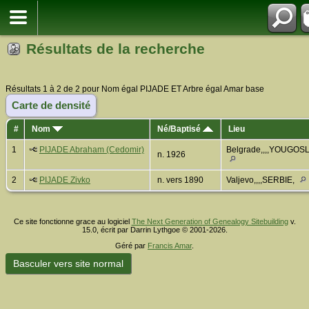
Résultats de la recherche
Résultats 1 à 2 de 2 pour Nom égal PIJADE ET Arbre égal Amar base
Carte de densité
#
Nom
Né/Baptisé
Lieu
1
PIJADE Abraham (Cedomir)
Belgrade,,,,YOUGOSL
n. 1926
2
PIJADE Zivko
n. vers 1890
Valjevo,,,,SERBIE,
Ce site fonctionne grace au logiciel
The Next Generation of Genealogy Sitebuilding
v.
15.0, écrit par Darrin Lythgoe © 2001-2026.
Géré par
Francis Amar
.
Basculer vers site normal