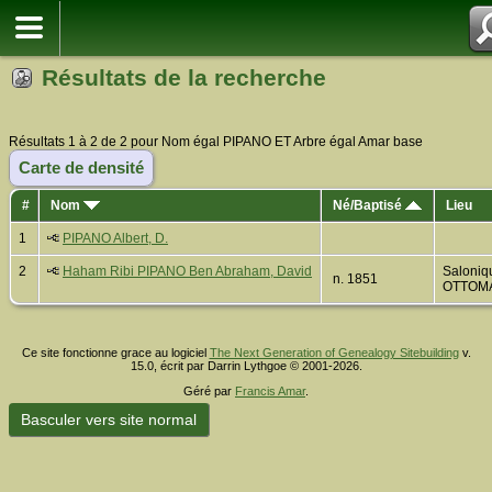
Résultats de la recherche
Résultats 1 à 2 de 2 pour Nom égal PIPANO ET Arbre égal Amar base
Carte de densité
#
Nom
Né/Baptisé
Lieu
1
PIPANO Albert, D.
2
Haham Ribi PIPANO Ben Abraham, David
Saloniq
n. 1851
OTTOM
Ce site fonctionne grace au logiciel
The Next Generation of Genealogy Sitebuilding
v.
15.0, écrit par Darrin Lythgoe © 2001-2026.
Géré par
Francis Amar
.
Basculer vers site normal