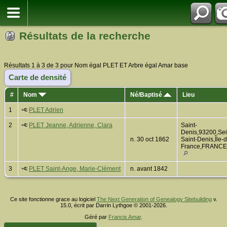
Résultats de la recherche
Résultats 1 à 3 de 3 pour Nom égal PLET ET Arbre égal Amar base
Carte de densité
#
Nom
Né/Baptisé
Lieu
1
PLET Adrien
2
PLET Jeanne, Adrienne, Clara
Saint-
Denis,93200,Sei
n. 30 oct 1862
Saint-Denis,Île-
France,FRANCE
3
PLET Saint-Ange, Marie-Clément
n. avant 1842
Ce site fonctionne grace au logiciel
The Next Generation of Genealogy Sitebuilding
v.
15.0, écrit par Darrin Lythgoe © 2001-2026.
Géré par
Francis Amar
.