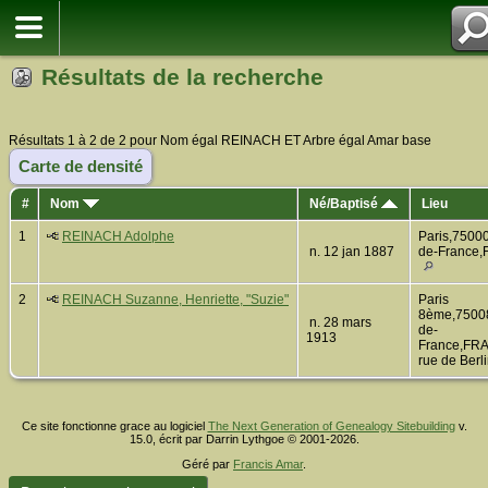
Résultats de la recherche
Résultats 1 à 2 de 2 pour Nom égal REINACH ET Arbre égal Amar base
Carte de densité
#
Nom
Né/Baptisé
Lieu
1
REINACH Adolphe
Paris,75000,
n. 12 jan 1887
de-France
2
REINACH Suzanne, Henriette, "Suzie"
Paris
8ème,75008,
n. 28 mars
de-
1913
France,FR
rue de Berl
Ce site fonctionne grace au logiciel
The Next Generation of Genealogy Sitebuilding
v.
15.0, écrit par Darrin Lythgoe © 2001-2026.
Géré par
Francis Amar
.