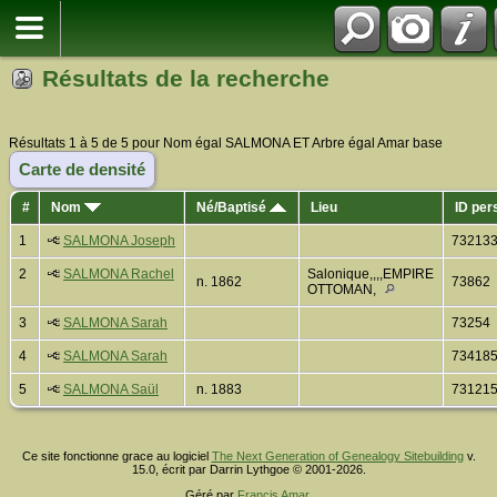
Résultats de la recherche
Résultats 1 à 5 de 5 pour Nom égal SALMONA ET Arbre égal Amar base
Carte de densité
#
Nom
Né/Baptisé
Lieu
ID per
1
SALMONA Joseph
73213
2
SALMONA Rachel
Salonique,,,,EMPIRE
n. 1862
73862
OTTOMAN,
3
SALMONA Sarah
73254
4
SALMONA Sarah
73418
5
SALMONA Saül
n. 1883
73121
Ce site fonctionne grace au logiciel
The Next Generation of Genealogy Sitebuilding
v.
15.0, écrit par Darrin Lythgoe © 2001-2026.
Géré par
Francis Amar
.