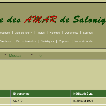
|
|
|
|
|
roduction
Quoi de neuf ?
Photos
Histoires
Documents
Sources
|
|
|
|
Cimetières
Pierres tombales
Statistiques
Rapports
Noms de famille
Médias
Info
ID personne
Né/Baptisé
732779
n. 29 sept 1903