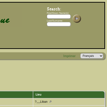
First/Given Name(s):
Last/Surname:
Imprimer
Lieu
?,,,,,Liban