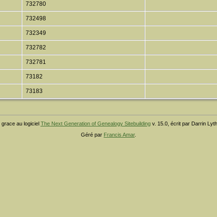
732780
732498
732349
732782
732781
73182
73183
 grace au logiciel
The Next Generation of Genealogy Sitebuilding
v. 15.0, écrit par Darrin Ly
Géré par
Francis Amar
.