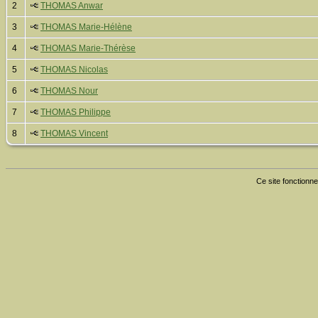
2
THOMAS Anwar
3
THOMAS Marie-Hélène
4
THOMAS Marie-Thérèse
5
THOMAS Nicolas
6
THOMAS Nour
7
THOMAS Philippe
8
THOMAS Vincent
Ce site fonctionne