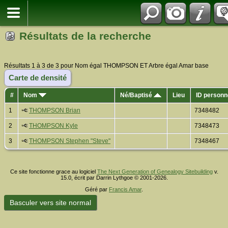
Résultats de la recherche
Résultats 1 à 3 de 3 pour Nom égal THOMPSON ET Arbre égal Amar base
Carte de densité
#
Nom
Né/Baptisé
Lieu
ID personn
1
THOMPSON Brian
7348482
2
THOMPSON Kyle
7348473
3
THOMPSON Stephen "Steve"
7348467
Ce site fonctionne grace au logiciel
The Next Generation of Genealogy Sitebuilding
v.
15.0, écrit par Darrin Lythgoe © 2001-2026.
Géré par
Francis Amar
.
Basculer vers site normal