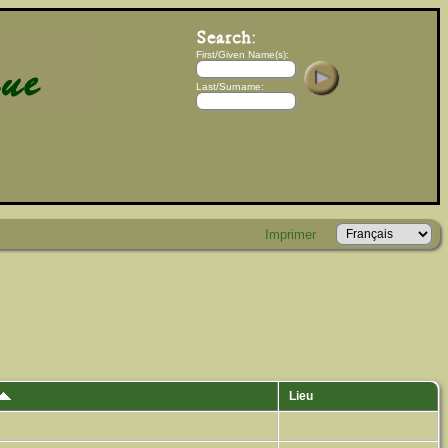
First/Given Name(s):
Last/Surname:
Imprimer
Lieu