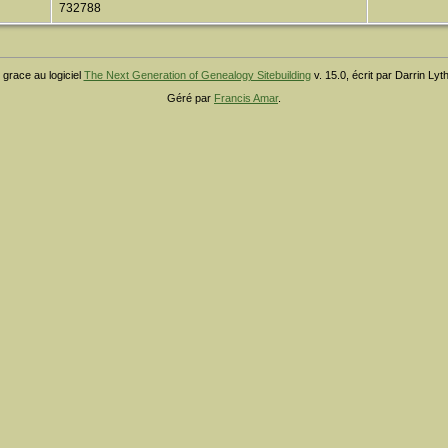
732788
 grace au logiciel
The Next Generation of Genealogy Sitebuilding
v. 15.0, écrit par Darrin Ly
Géré par
Francis Amar
.