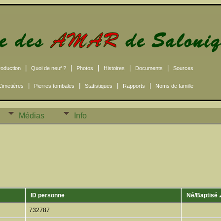
|
|
|
|
|
roduction
Quoi de neuf ?
Photos
Histoires
Documents
Sources
|
|
|
|
Cimetières
Pierres tombales
Statistiques
Rapports
Noms de famille
Médias
Info
ID personne
Né/Baptisé
732787