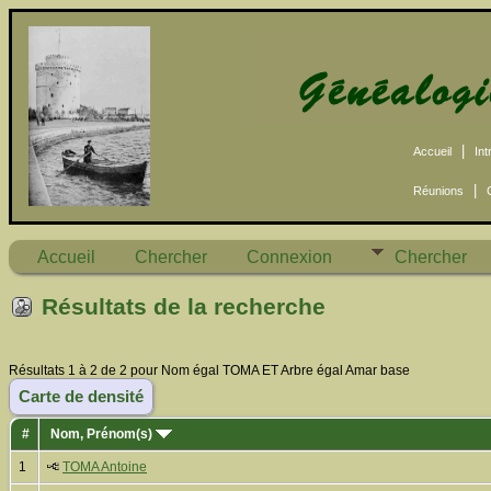
|
Accueil
Int
|
Réunions
Accueil
Chercher
Connexion
Chercher
Résultats de la recherche
Résultats 1 à 2 de 2 pour Nom égal TOMA ET Arbre égal Amar base
Carte de densité
#
Nom, Prénom(s)
1
TOMA Antoine