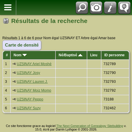
Résultats de la recherche
Résultats 1 à 6 de 6 pour Nom égal UZSINAY ET Arbre égal Amar base
Carte de densité
#
Nom
Né/Baptisé
Lieu
ID personne
1
UZSINAY Ariel Moshé
732789
2
UZSINAY Josy
732790
3
UZSINAY Lauren J.
732793
4
UZSINAY Moiz Momo
732792
5
UZSINAY Peppo
73188
6
UZSINAY Suzy
732462
Ce site fonctionne grace au logiciel
The Next Generation of Genealogy Sitebuilding
v.
15.0, écrit par Darrin Lythgoe © 2001-2026.