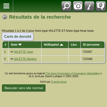
Résultats de la recherche
Résultats 1 à 2 de 2 pour Nom égal VALETTE ET Arbre égal Amar base
Carte de densité
#
Nom
Né/Baptisé
Lieu
ID personne
1
VALETTE Jean
732087
2
VALETTE Martine
732088
Ce site fonctionne grace au logiciel
The Next Generation of Genealogy Sitebuilding
v.
15.0, écrit par Darrin Lythgoe © 2001-2026.
Géré par
Francis Amar
.
Basculer vers site normal