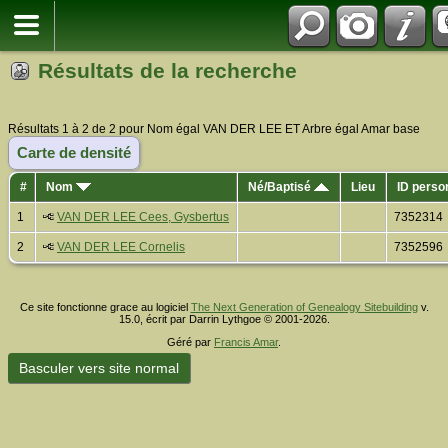
Résultats de la recherche
Résultats 1 à 2 de 2 pour Nom égal VAN DER LEE ET Arbre égal Amar base
Carte de densité
#
Nom
Né/Baptisé
Lieu
ID perso
1
VAN DER LEE Cees, Gysbertus
7352314
2
VAN DER LEE Cornelis
7352596
Ce site fonctionne grace au logiciel
The Next Generation of Genealogy Sitebuilding
v.
15.0, écrit par Darrin Lythgoe © 2001-2026.
Géré par
Francis Amar
.
Basculer vers site normal